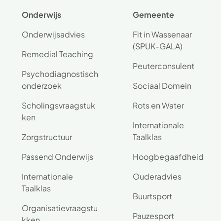
Onderwijs
Gemeente
Onderwijsadvies
Fit in Wassenaar
(SPUK-GALA)
Remedial Teaching
Peuterconsulent
Psychodiagnostisch
onderzoek
Sociaal Domein
Scholingsvraagstuk
Rots en Water
ken
Internationale
Zorgstructuur
Taalklas
Passend Onderwijs
Hoogbegaafdheid
Internationale
Ouderadvies
Taalklas
Buurtsport
Organisatievraagstu
Pauzesport
kken