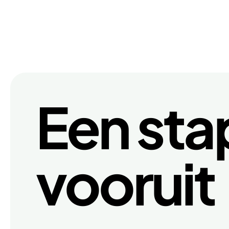
Een sta
vooruit