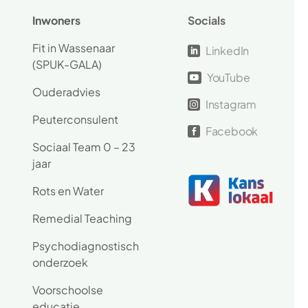
Inwoners
Socials
Fit in Wassenaar
LinkedIn

(SPUK-GALA)
YouTube

Ouderadvies
Instagram

Peuterconsulent
Facebook

Sociaal Team 0 – 23
jaar
Rots en Water
Remedial Teaching
Psychodiagnostisch
onderzoek
Voorschoolse
educatie