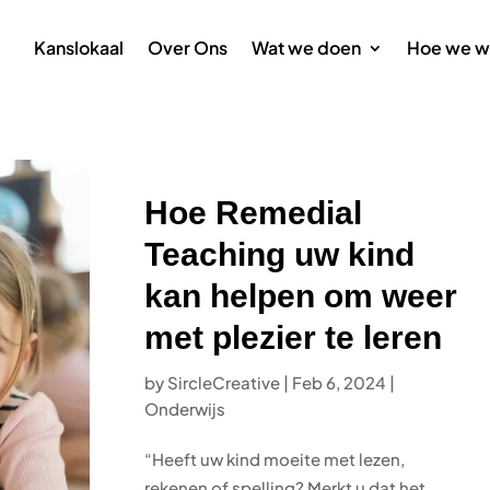
Kanslokaal
Over Ons
Wat we doen
Hoe we w
Hoe Remedial
Teaching uw kind
kan helpen om weer
met plezier te leren
by
SircleCreative
|
Feb 6, 2024
|
Onderwijs
“Heeft uw kind moeite met lezen,
rekenen of spelling? Merkt u dat het