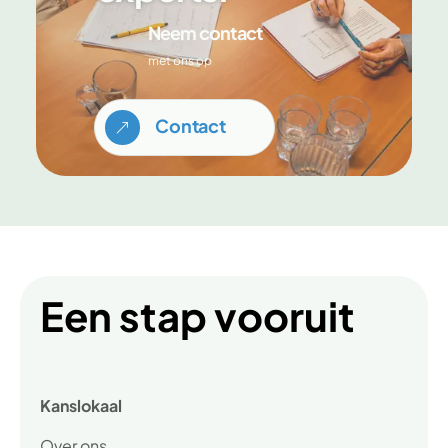
Neem contact
met ons op
Contact
&
Een stap vooruit
Kanslokaal
Over ons