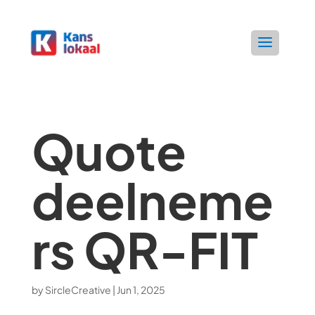
Quote
deelneme
rs QR-FIT
by
SircleCreative
|
Jun 1, 2025