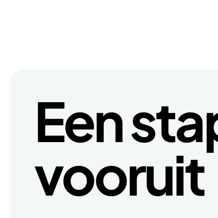
Een sta
vooruit