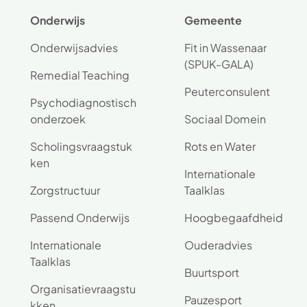
Onderwijs
Gemeente
Onderwijsadvies
Fit in Wassenaar
(SPUK-GALA)
Remedial Teaching
Peuterconsulent
Psychodiagnostisch
onderzoek
Sociaal Domein
Scholingsvraagstuk
Rots en Water
ken
Internationale
Zorgstructuur
Taalklas
Passend Onderwijs
Hoogbegaafdheid
Internationale
Ouderadvies
Taalklas
Buurtsport
Organisatievraagstu
Pauzesport
kken