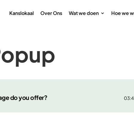
Kanslokaal
Over Ons
Wat we doen
Hoe we w
Popup
age do you offer?
03: