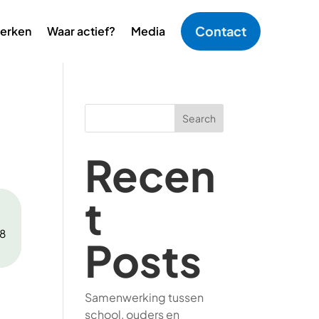
Contact
erken
Waar actief?
Media
Search
Recen
t
48
Posts
Samenwerking tussen
school, ouders en