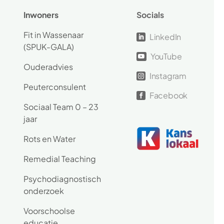
Inwoners
Socials
Fit in Wassenaar
LinkedIn

(SPUK-GALA)
YouTube

Ouderadvies
Instagram

Peuterconsulent
Facebook

Sociaal Team 0 – 23
jaar
Rots en Water
Remedial Teaching
Psychodiagnostisch
onderzoek
Voorschoolse
educatie